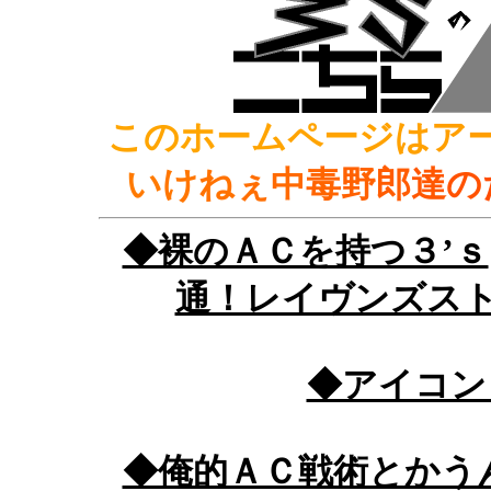
このホー
ムペ
ー
ジ
は
ア
い
け
ね
ぇ
中
毒
野
郎
達
の
◆裸のＡＣを持つ３’ｓ
通！レイヴンズス
◆アイコン
◆俺的ＡＣ戦術とかう