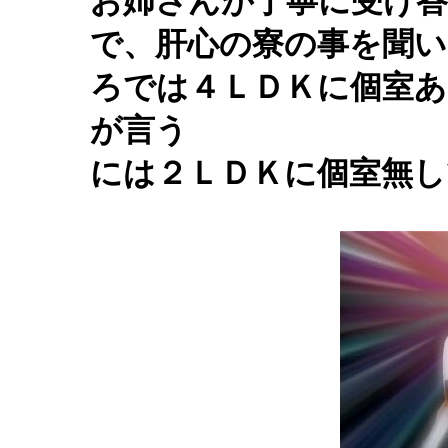
お姉さんが丁寧に受け
で、肝心の寮の事を聞
ろでは４ＬＤＫに個室あ
が言う
には２ＬＤＫに個室無し